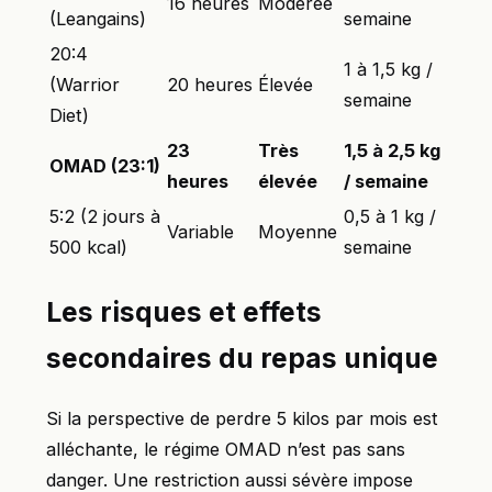
16 heures
Modérée
(Leangains)
semaine
20:4
1 à 1,5 kg /
(Warrior
20 heures
Élevée
semaine
Diet)
23
Très
1,5 à 2,5 kg
OMAD (23:1)
heures
élevée
/ semaine
5:2 (2 jours à
0,5 à 1 kg /
Variable
Moyenne
500 kcal)
semaine
Les risques et effets
secondaires du repas unique
Si la perspective de perdre 5 kilos par mois est
alléchante, le régime OMAD n’est pas sans
danger. Une restriction aussi sévère impose