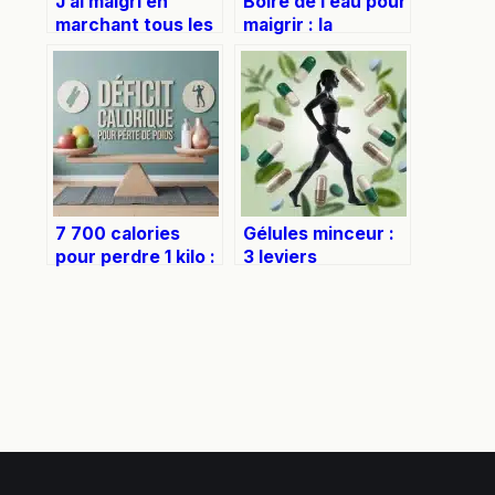
J’ai maigri en
Boire de l’eau pour
marchant tous les
maigrir : la
jours : témoignage
stratégie
et méthode
métabolique pour
détaillée
déstocker les
graisses
7 700 calories
Gélules minceur :
pour perdre 1 kilo :
3 leviers
la réalité
métaboliques pour
scientifique
réduire le tissu
derrière le chiffre
adipeux profond